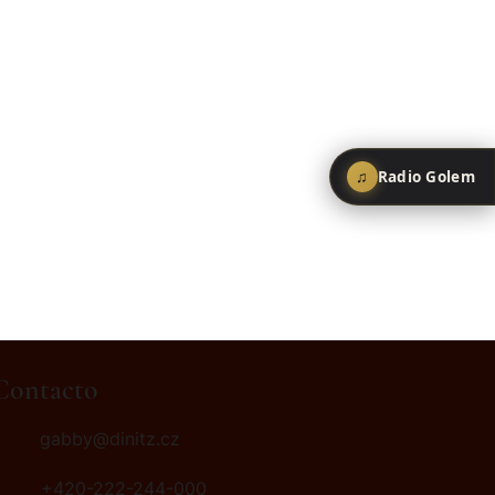
♫
Radio Golem
Contacto
gabby@dinitz.cz
+420-222-244-000