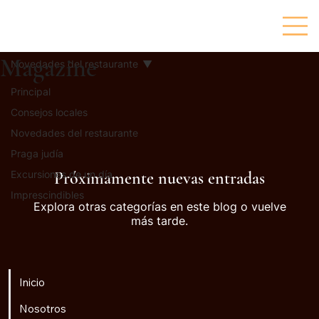
Magazine
Novedades del restaurante
Principal
Consejos locales
Novedades del restaurante
Praga judía
Excursiones de un día
Próximamente nuevas entradas
Imprescindibles
Explora otras categorías en este blog o vuelve
más tarde.
Inicio
Nosotros