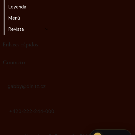
Leyenda
Menú
Revista
Enlaces rápidos
♫
Radio Golem
Contacto
gabby@dinitz.cz
+420-222-244-000