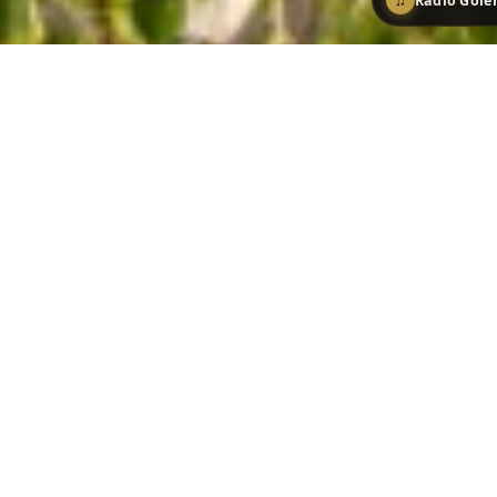
♫
Radio Gol
Mirador del Parque Letná en Praga: el mejor spot