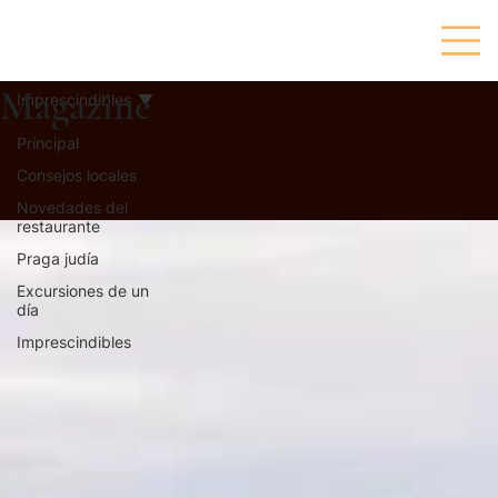
Magazine
Imprescindibles
Principal
Consejos locales
Novedades del
restaurante
Praga judía
Excursiones de un
día
Imprescindibles