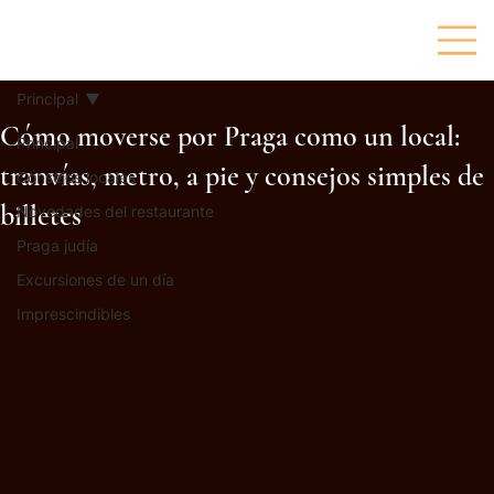
Principal
Cómo moverse por Praga como un local:
Principal
tranvías, metro, a pie y consejos simples de
Consejos locales
billetes
Novedades del restaurante
Praga judía
Excursiones de un día
Imprescindibles