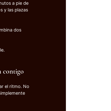
utos a pie de 
s y las plazas 
ombina dos 
le.
a contigo
r el ritmo. No 
 simplemente 