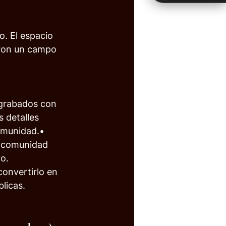
. El espacio 
earon un campo 
 grabados con 
 detalles 
comunidad.• 
a comunidad 
ro.
onvertirlo en 
blicas.