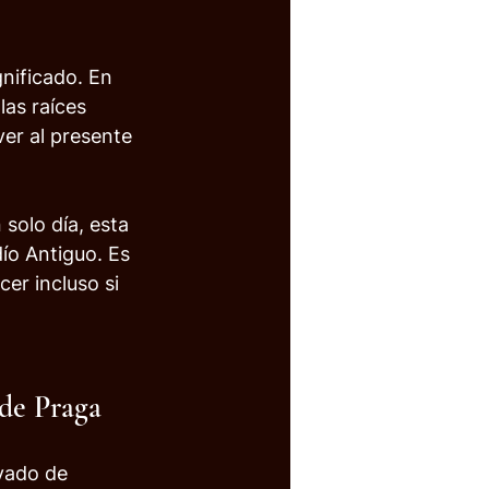
nificado. En 
las raíces 
ver al presente 
solo día, esta 
ío Antiguo. Es 
er incluso si 
 de Praga
vado de 