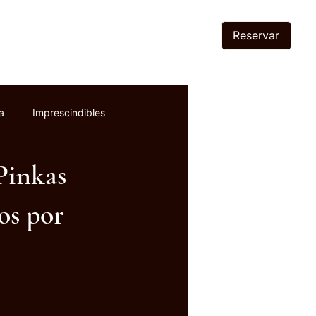
Reservar
enda
Menú
Revista
a
Imprescindibles
Pinkas
os por