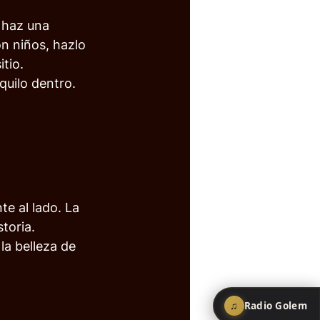
 haz una 
on niños, hazlo 
tio.
quilo dentro. 
e al lado. La 
toria.
a belleza de 
♫
Radio Golem