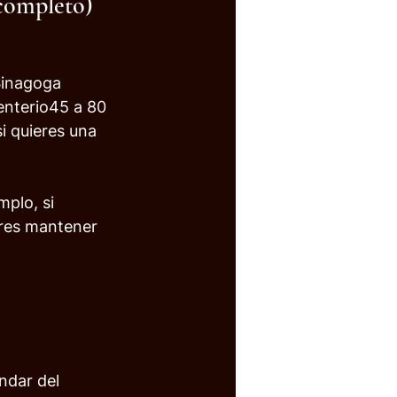
 completo)
Sinagoga 
enterio45 a 80 
i quieres una 
mplo, si 
eres mantener 
ndar del 