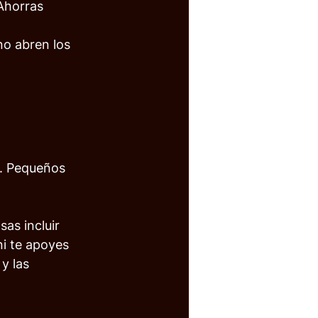
Ahorras 
no abren los 
o. Pequeños 
as incluir 
ni te apoyes 
y las 