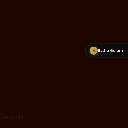
♫
Radio Golem
Contatti