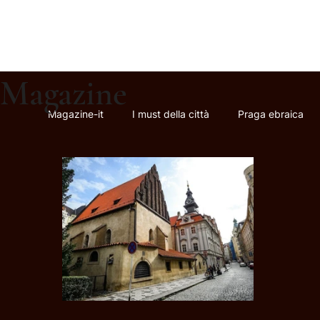
Magazine
Magazine-it
I must della città
Praga ebraica