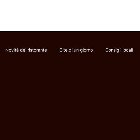
Home
Chi siamo
La leggenda
Novità del ristorante
Gite di un giorno
Consigli locali