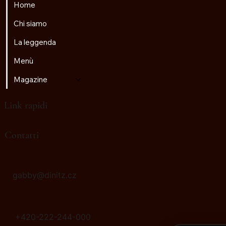
Home
Chi siamo
La leggenda
♫
Radio Golem
Menù
Magazine
Link rapidi
Contatti
gabby@dinitz.cz