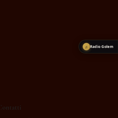
♫
Radio Golem
Contatti