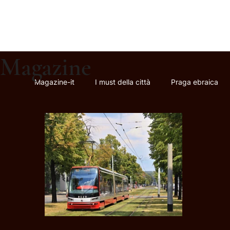
Magazine
Magazine-it
I must della città
Praga ebraica