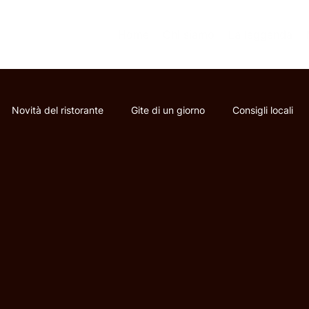
Home
Chi siamo
La leggenda
Novità del ristorante
Gite di un giorno
Consigli locali