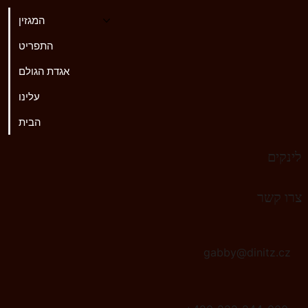
המגזין
התפריט
אגדת הגולם
עלינו
הבית
לינקים
♫
רדיו גולם
צרו קשר
gabby@dinitz.cz