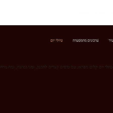
התפריט
המגזין
יר
עדכונים מהמסעדה
טיולי יום
טיולי יום קלים מפראג עם טיפים קצרים לתכנון, זמני נסיעה, ומה מייח