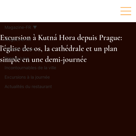
Magazine-FR
Excursion à Kutná Hora depuis Prague:
Magazine-FR
l’église des os, la cathédrale et un plan
Conseils locaux
simple en une demi-journée
Prague juive
Incontournables de la ville
Excursions à la journée
Actualités du restaurant