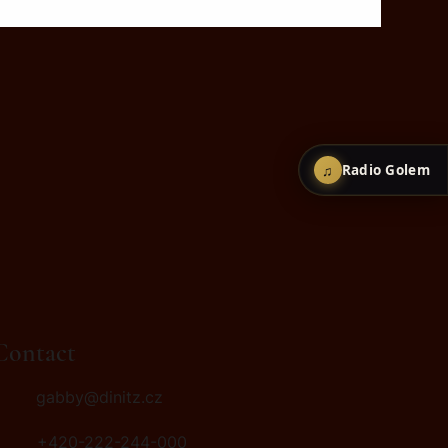
♫
Radio Golem
Contact
gabby@dinitz.cz
+420-222-244-000