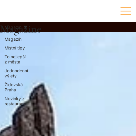
Magazine
Magazín
Magazín
Místní tipy
To nejlepší
z města
Jednodenní
výlety
Židovská
Praha
Novinky z
restaurace