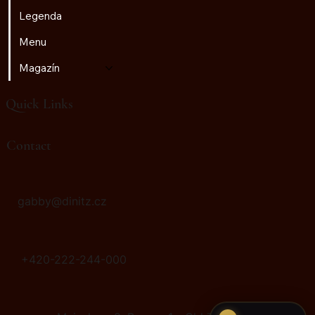
Legenda
Menu
Magazín
Quick Links
♫
Radio Golem
Contact
gabby@dinitz.cz
+420-222-244-000