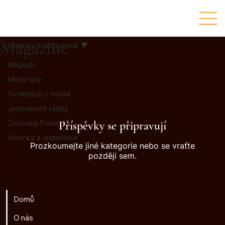
Magazine
Novinky z restaurace
Magazín
Místní tipy
To nejlepší z města
Jednodenní výlety
Židovská Praha
Příspěvky se připravují
Novinky z restaurace
Prozkoumejte jiné kategorie nebo se vraťte
později sem.
Domů
O nás