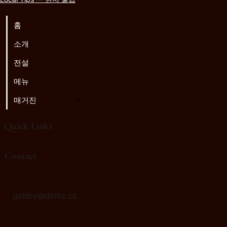
홈
소개
전설
메뉴
매거진
Quick Links
♫
라디오 골렘
Contact
gabby@dinitz.cz