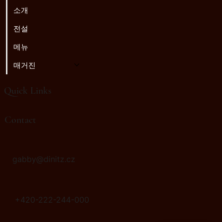
소개
전설
메뉴
매거진
Quick Links
♫
라디오 골렘
이스라엘 성지 와인: 품종, 풍미, 그리고 음식 페어링
Contact
gabby@dinitz.cz
+420-222-244-000