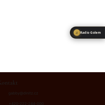
♫
Radio Golem
Kontakt
gabby@dinitz.cz
♫
Radio Golem
+420-222-244-000