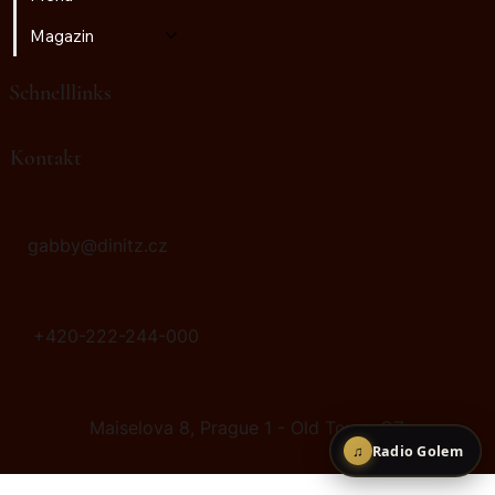
Magazin
Schnelllinks
♫
Radio Golem
Kontakt
gabby@dinitz.cz
+420-222-244-000
Maiselova 8, Prague 1 - Old Town, CZ
♫
Radio Golem