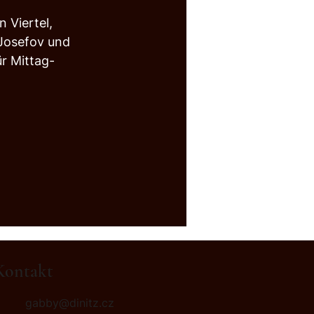
 Viertel, 
Josefov und 
r Mittag- 
Kontakt
gabby@dinitz.cz