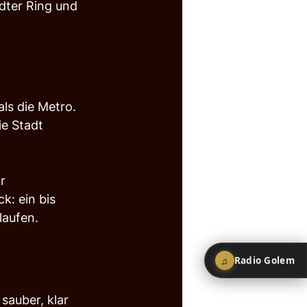
dter Ring und 
ls die Metro. 
ie Stadt 
r 
k: ein bis 
laufen.
♫
Radio Golem
sauber, klar 