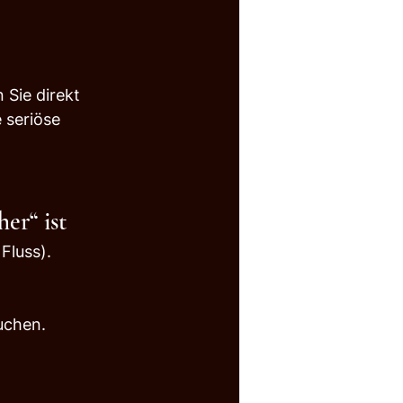
Sie direkt 
 seriöse 
er“ ist
Fluss).
uchen.