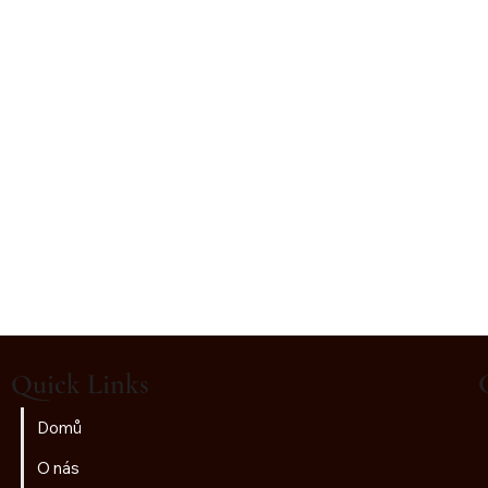
Quick Links
Domů
O nás