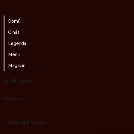
jednoduchý plán na půl dne
Domů
O nás
♫
Radio Golem
Legenda
Menu
Magazín
Quick Links
Contact